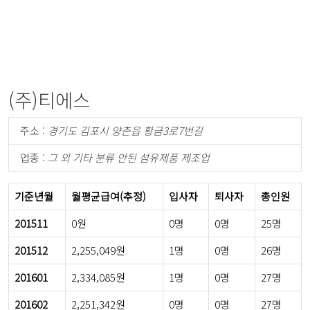
(주)티에스
주소 :
경기도 김포시 양촌읍 황금3로7번길
업종 :
그 외 기타 분류 안된 섬유제품 제조업
기준년월
월평균급여(추정)
입사자
퇴사자
총인원
201511
0원
0명
0명
25명
201512
2,255,049원
1명
0명
26명
201601
2,334,085원
1명
0명
27명
201602
2,251,342원
0명
0명
27명