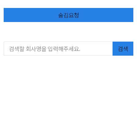
숨김요청
검색