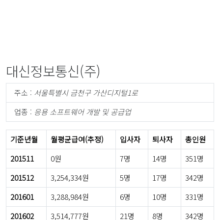
대신정보통신(주)
주소 :
서울특별시 금천구 가산디지털1로
업종 :
응용 소프트웨어 개발 및 공급업
기준년월
월평균급여(추정)
입사자
퇴사자
총인원
201511
0원
7명
14명
351명
201512
3,254,334원
5명
17명
342명
201601
3,288,984원
6명
10명
331명
201602
3,514,777원
21명
8명
342명