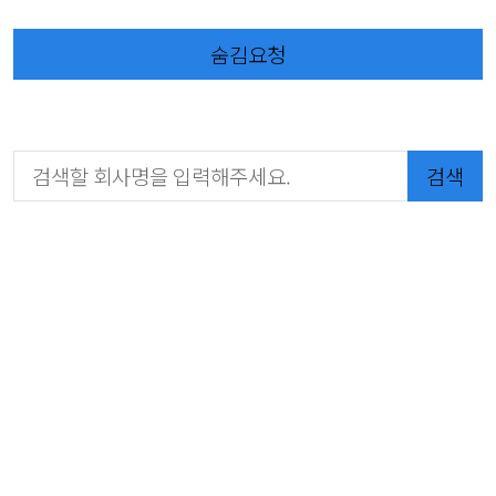
숨김요청
검색