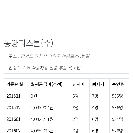
동양피스톤(주)
주소 :
경기도 안산시 단원구 해봉로255번길
업종 :
그 외 자동차용 신품 부품 제조업
기준년월
월평균급여(추정)
입사자
퇴사자
총인원
201511
0원
5명
7명
535명
201512
4,095,804원
8명
4명
536명
201601
4,082,211원
2명
6명
534명
201602
4,065,028원
0명
6명
528명