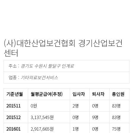
(사)대한산업보건협회 경기산업보건
센터
주소 :
경기도 수원시 팔달구 인계로
업종 :
기타의료보건서비스
기준년월
월평균급여(추정)
입사자
퇴사자
총인원
201511
0원
2명
0명
83명
201512
3,137,545원
0명
9명
83명
201601
2,917,665원
1명
0명
75명