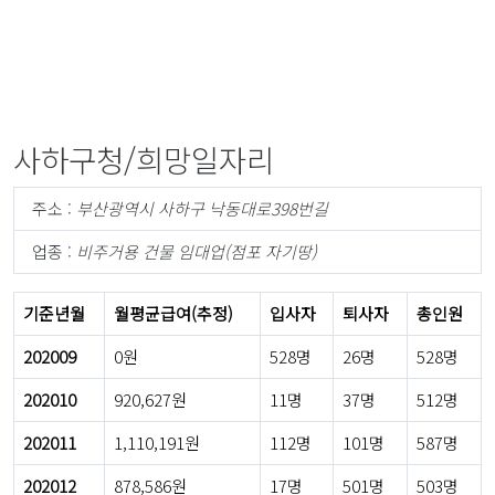
사하구청/희망일자리
주소 :
부산광역시 사하구 낙동대로398번길
업종 :
비주거용 건물 임대업(점포 자기땅)
기준년월
월평균급여(추정)
입사자
퇴사자
총인원
202009
0원
528명
26명
528명
202010
920,627원
11명
37명
512명
202011
1,110,191원
112명
101명
587명
202012
878,586원
17명
501명
503명