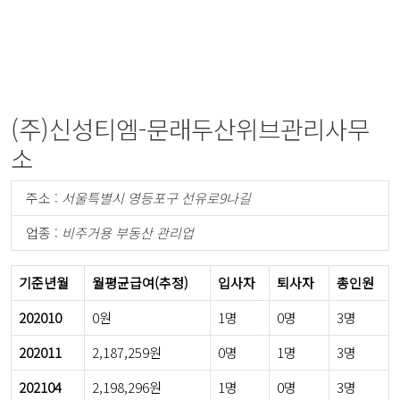
(주)신성티엠-문래두산위브관리사무
소
주소 :
서울특별시 영등포구 선유로9나길
업종 :
비주거용 부동산 관리업
기준년월
월평균급여(추정)
입사자
퇴사자
총인원
202010
0원
1명
0명
3명
202011
2,187,259원
0명
1명
3명
202104
2,198,296원
1명
0명
3명