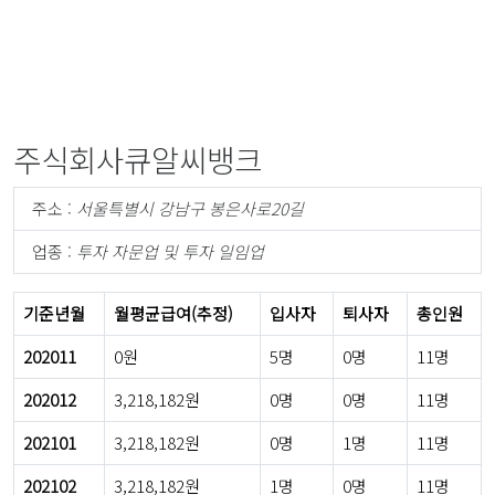
주식회사큐알씨뱅크
주소 :
서울특별시 강남구 봉은사로20길
업종 :
투자 자문업 및 투자 일임업
기준년월
월평균급여(추정)
입사자
퇴사자
총인원
202011
0원
5명
0명
11명
202012
3,218,182원
0명
0명
11명
202101
3,218,182원
0명
1명
11명
202102
3,218,182원
1명
0명
11명