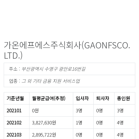
가온에프에스주식회사(GAONFSCO.
LTD.)
주소 :
부산광역시 수영구 광안로16번길
업종 :
그 외 기타 금융 지원 서비스업
기준년월
월평균급여(추정)
입사자
퇴사자
총인원
202101
0원
3명
0명
3명
202102
3,827,630원
1명
0명
4명
202103
2,895,722원
0명
0명
4명