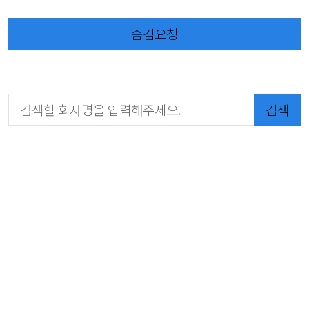
숨김요청
검색