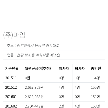
(주)마임
주소 :
인천광역시 남동구 아암대로
업종 :
건강 보조용 액화식품 제조업
기준년월
월평균급여(추정)
입사자
퇴사자
총인원
201511
0원
0명
3명
154명
201512
2,687,362원
4명
4명
155명
201601
2,613,038원
0명
0명
151명
201602
2,704,443원
2명
4명
153명