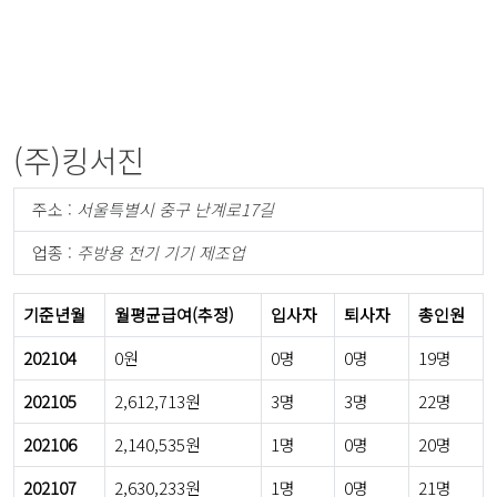
(주)킹서진
주소 :
서울특별시 중구 난계로17길
업종 :
주방용 전기 기기 제조업
기준년월
월평균급여(추정)
입사자
퇴사자
총인원
202104
0원
0명
0명
19명
202105
2,612,713원
3명
3명
22명
202106
2,140,535원
1명
0명
20명
202107
2,630,233원
1명
0명
21명