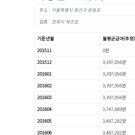
주소 :
서울특별시 용산구 원효로
업종 :
컴퓨터 제조업
기준년월
월평균급여(추정)
201511
0원
201512
3,397,056원
201601
3,397,056원
201602
3,397,056원
201603
3,397,056원
201604
3,747,889원
201605
3,467,282원
201606
3,467,282원