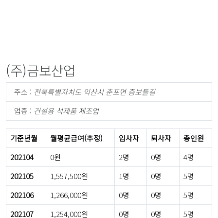
(주)금보산업
주소 :
전북특별자치도 익산시 춘포면 증보들길
업종 :
건설용 석제품 제조업
기준년월
월평균급여(추정)
입사자
퇴사자
총인원
202104
0원
2명
0명
4명
202105
1,557,500원
1명
0명
5명
202106
1,266,000원
0명
0명
5명
202107
1,254,000원
0명
0명
5명