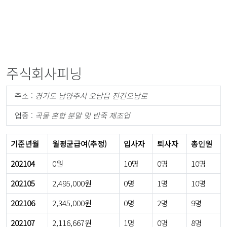
주식회사피닝
주소 :
경기도 남양주시 오남읍 진건오남로
업종 :
곡물 혼합 분말 및 반죽 제조업
기준년월
월평균급여(추정)
입사자
퇴사자
총인원
202104
0원
10명
0명
10명
202105
2,495,000원
0명
1명
10명
202106
2,345,000원
0명
2명
9명
202107
2,116,667원
1명
0명
8명