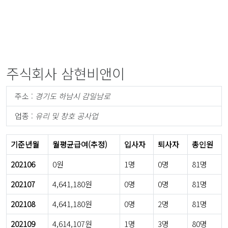
주식회사 삼현비앤이
주소 :
경기도 하남시 감일남로
업종 :
유리 및 창호 공사업
기준년월
월평균급여(추정)
입사자
퇴사자
총인원
202106
0원
1명
0명
81명
202107
4,641,180원
0명
0명
81명
202108
4,641,180원
0명
2명
81명
202109
4,614,107원
1명
3명
80명