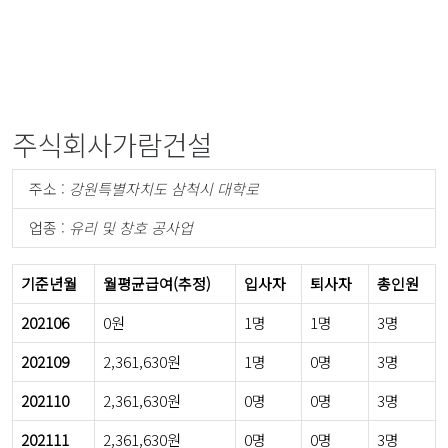
주식회사가람건설
주소 :
강원특별자치도 삼척시 대학로
업종 :
유리 및 창호 공사업
기준년월
월평균급여(추정)
입사자
퇴사자
총인원
202106
0원
1명
1명
3명
202109
2,361,630원
1명
0명
3명
202110
2,361,630원
0명
0명
3명
202111
2,361,630원
0명
0명
3명