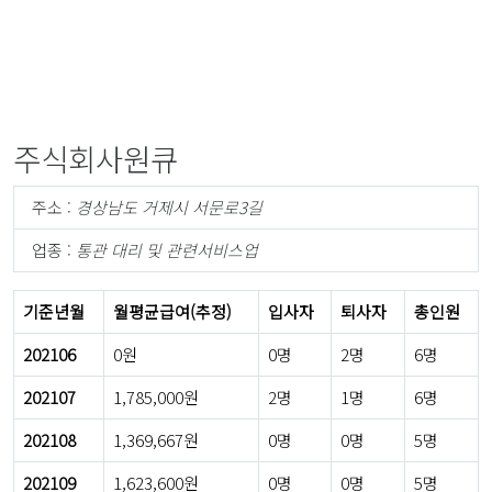
주식회사원큐
주소 :
경상남도 거제시 서문로3길
업종 :
통관 대리 및 관련서비스업
기준년월
월평균급여(추정)
입사자
퇴사자
총인원
202106
0원
0명
2명
6명
202107
1,785,000원
2명
1명
6명
202108
1,369,667원
0명
0명
5명
202109
1,623,600원
0명
0명
5명