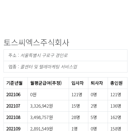
토스씨엑스주식회사
주소 :
서울특별시 구로구 경인로
업종 :
콜센터 및 텔레마케팅 서비스업
기준년월
월평균급여(추정)
입사자
퇴사자
총인원
202106
0원
121명
0명
121명
202107
3,326,942원
15명
2명
136명
202108
3,498,757원
28명
5명
162명
202109
2,891,549원
1명
0명
158명