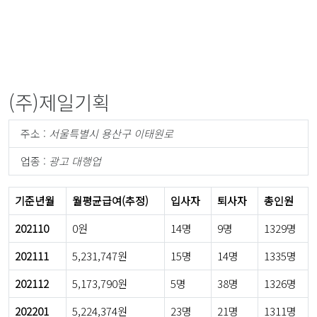
(주)제일기획
주소 :
서울특별시 용산구 이태원로
업종 :
광고 대행업
기준년월
월평균급여(추정)
입사자
퇴사자
총인원
202110
0원
14명
9명
1329명
202111
5,231,747원
15명
14명
1335명
202112
5,173,790원
5명
38명
1326명
202201
5,224,374원
23명
21명
1311명