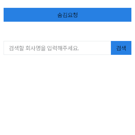
숨김요청
검색