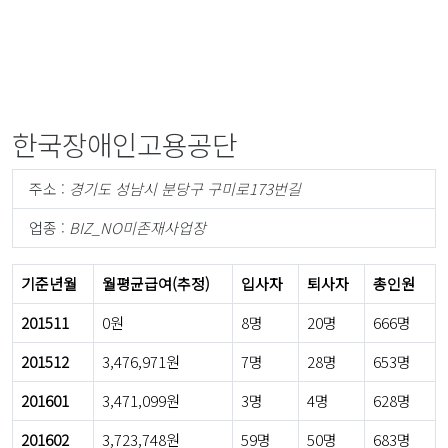
한국장애인고용공단
주소 :
경기도 성남시 분당구 구미로173번길
업종 :
BIZ_NO미존재사업장
기준년월
월평균급여(추정)
입사자
퇴사자
총인원
201511
0원
8명
20명
666명
201512
3,476,971원
7명
28명
653명
201601
3,471,099원
3명
4명
628명
201602
3,723,748원
59명
50명
683명