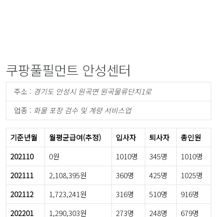
쿠팡풀필먼트 안성센터
주소 :
경기도 안성시 원곡면 원곡물류단지1로
업종 :
화물 포장 검수 및 계량 서비스업
기준년월
월평균급여(추정)
입사자
퇴사자
총인원
202110
0원
1010명
345명
1010명
202111
2,108,395원
360명
425명
1025명
202112
1,723,241원
316명
510명
916명
202201
1,290,303원
273명
248명
679명