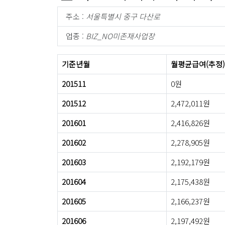
주소 :
서울특별시 중구 다산로
업종 :
BIZ_NO미존재사업장
기준년월
월평균급여(추정)
201511
0원
201512
2,472,011원
201601
2,416,826원
201602
2,278,905원
201603
2,192,179원
201604
2,175,438원
201605
2,166,237원
201606
2,197,492원