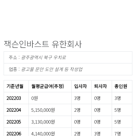
잭슨인바스트 유한회사
주소 :
광주광역시 북구 우치로
업종 :
광고물 문안 도안 설계 등 작성업
기준년월
월평균급여(추정)
입사자
퇴사자
총인원
202203
0원
3명
0명
3명
202204
5,150,000원
2명
0명
5명
202205
3,130,000원
0명
0명
5명
202206
4,140,000원
2명
3명
7명