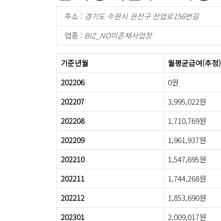
주소 :
경기도 수원시 권선구 산업로156번길
업종 :
BIZ_NO미존재사업장
기준년월
월평균급여(추정)
202206
0원
202207
3,995,022원
202208
1,710,769원
202209
1,961,937원
202210
1,547,695원
202211
1,744,268원
202212
1,853,690원
202301
2,009,017원