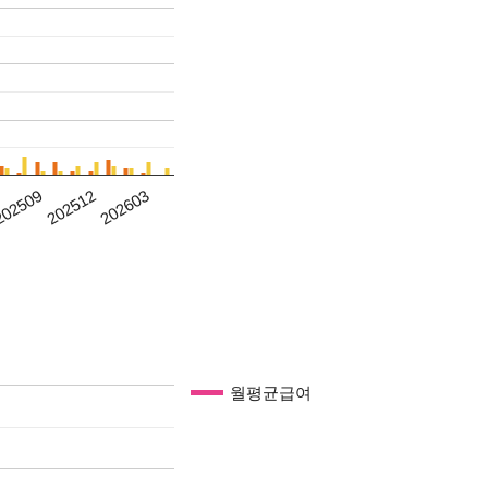
202512
202603
02509
월평균급여