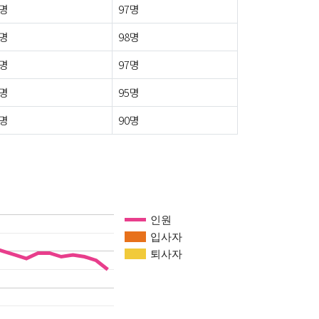
5명
97명
4명
98명
3명
97명
5명
95명
3명
90명
인원
입사자
퇴사자