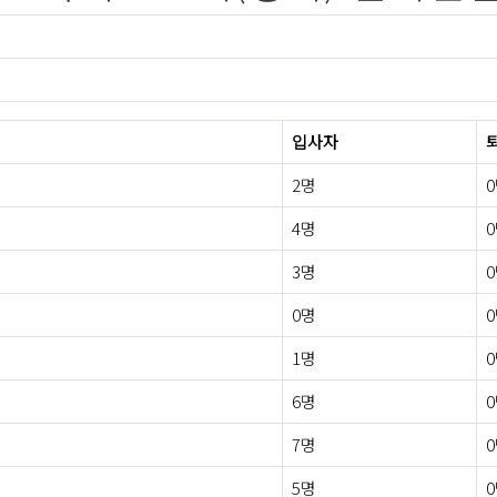
입사자
2명
4명
3명
0명
1명
6명
7명
5명