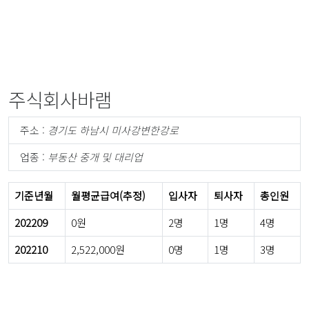
주식회사바램
주소 :
경기도 하남시 미사강변한강로
업종 :
부동산 중개 및 대리업
기준년월
월평균급여(추정)
입사자
퇴사자
총인원
202209
0원
2명
1명
4명
202210
2,522,000원
0명
1명
3명