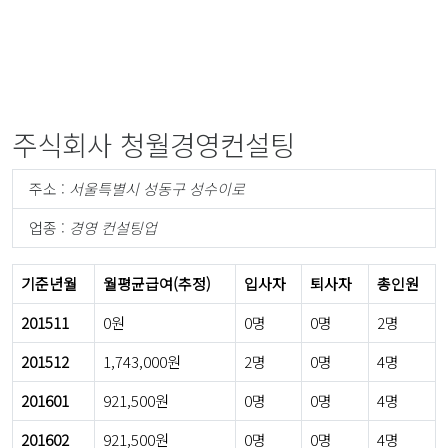
주식회사 청월경영컨설팅
주소 :
서울특별시 성동구 성수이로
업종 :
경영 컨설팅업
기준년월
월평균급여(추정)
입사자
퇴사자
총인원
201511
0원
0명
0명
2명
201512
1,743,000원
2명
0명
4명
201601
921,500원
0명
0명
4명
201602
921,500원
0명
0명
4명