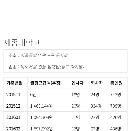
세종대학교
주소 :
서울특별시 광진구 군자로
업종 :
비주거용 건물 임대업(점포 자기땅)
기준년월
월평균급여(추정)
입사자
퇴사자
총인원
201511
0원
18명
24명
743명
201512
1,463,144원
20명
334명
739명
201601
1,094,309원
21명
22명
426명
201602
1,897,992원
32명
97명
436명