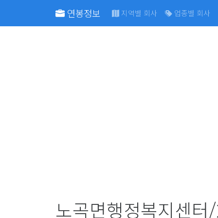
연봉정보
지역별 회사
업종별 회사
노곡면행정복지센터/2