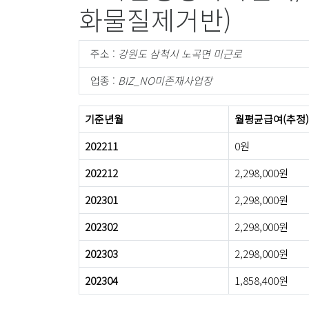
화물질제거반)
주소 :
강원도 삼척시 노곡면 미근로
업종 :
BIZ_NO미존재사업장
기준년월
월평균급여(추정)
202211
0원
202212
2,298,000원
202301
2,298,000원
202302
2,298,000원
202303
2,298,000원
202304
1,858,400원