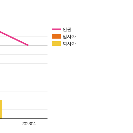
인원
입사자
퇴사자
202304