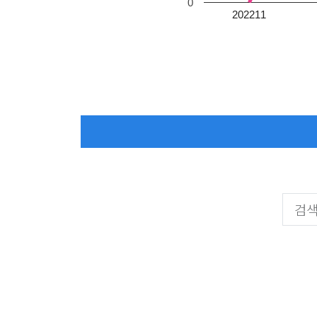
0
202211