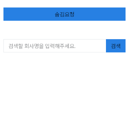
숨김요청
검색