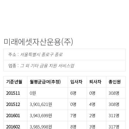
미래에셋자산운용(주)
주소 :
서울특별시 종로구 종로
업종 :
그 외 기타 금융 지원 서비스업
기준년월
월평균급여(추정)
입사자
퇴사자
총인원
201511
0원
6명
0명
308명
201512
3,901,621원
0명
4명
308명
201601
3,943,699원
7명
2명
311명
201602
3,985,998원
8명
3명
317명