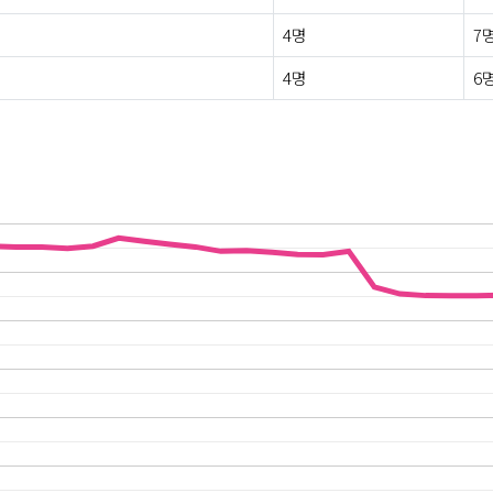
4명
7
4명
6