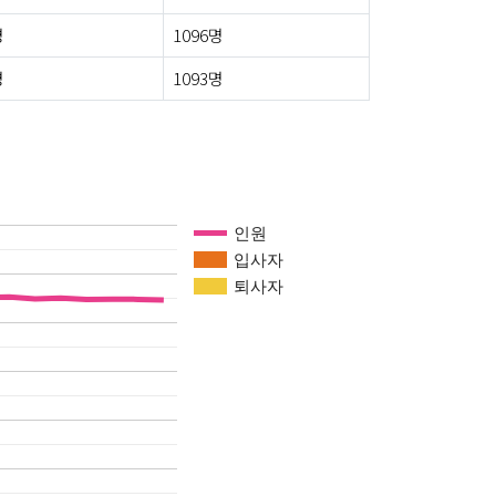
명
1096명
명
1093명
인원
입사자
퇴사자