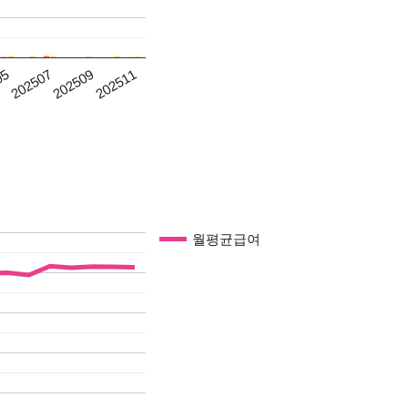
05
202507
202509
202511
월평균급여