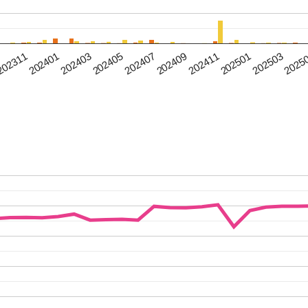
202409
202411
202501
202503
2025
202311
202401
202403
202405
202407