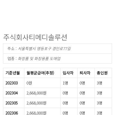
주식회사티메디솔루션
주소 :
서울특별시 영등포구 경인로77길
업종 :
화장품 및 화장용품 도매업
기준년월
월평균급여(추정)
입사자
퇴사자
총인원
202303
0원
1명
0명
3명
202304
2,668,000원
0명
0명
3명
202305
2,668,000원
0명
0명
3명
202306
2,668,000원
0명
0명
3명