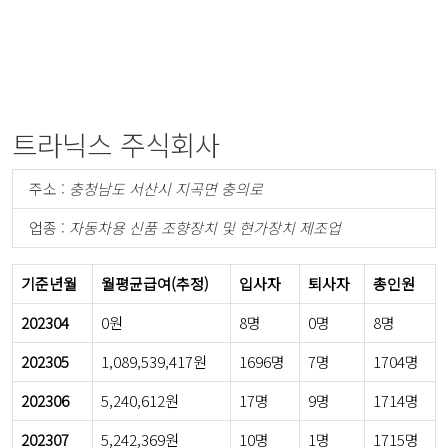
트라닉스 주식회사
주소 :
충청남도 서산시 지곡면 충의로
업종 :
자동차용 신품 조향장치 및 현가장치 제조업
기준년월
월평균급여(추정)
입사자
퇴사자
총인원
202304
0원
8명
0명
8명
202305
1,089,539,417원
1696명
7명
1704명
202306
5,240,612원
17명
9명
1714명
202307
5,242,369원
10명
1명
1715명