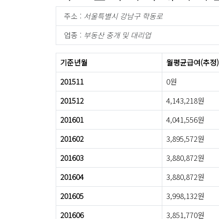
주소 :
서울특별시 강남구 학동로
업종 :
부동산 중개 및 대리업
기준년월
월평균급여(추정)
201511
0원
201512
4,143,218원
201601
4,041,556원
201602
3,895,572원
201603
3,880,872원
201604
3,880,872원
201605
3,998,132원
201606
3,851,770원