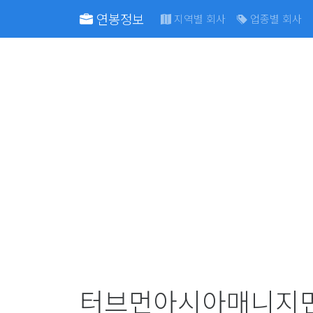
연봉정보
지역별 회사
업종별 회사
터브먼아시아매니지먼