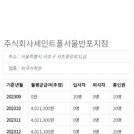
주식회사세인트폴서울반포지점
주소 :
서울특별시 서초구 서초중앙로31길
업종 :
외국어학원
기준년월
월평균급여(추정)
입사자
퇴사자
총인원
202309
0원
20명
0명
20명
202310
4,021,300원
0명
0명
20명
202311
4,021,300원
0명
0명
20명
202312
4,021,300원
0명
0명
20명