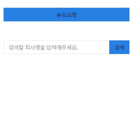
숨김요청
검색