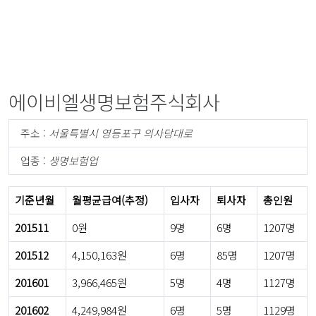
에이비엘생명보험주식회사
주소 :
서울특별시 영등포구 의사당대로
업종 :
생명보험업
기준년월
월평균급여(추정)
입사자
퇴사자
총인원
201511
0원
9명
6명
1207명
201512
4,150,163원
6명
85명
1207명
201601
3,966,465원
5명
4명
1127명
201602
4,249,984원
6명
5명
1129명