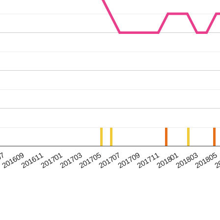
201611
201705
201711
201805
07
201701
201707
201801
2
201609
201703
201709
201803