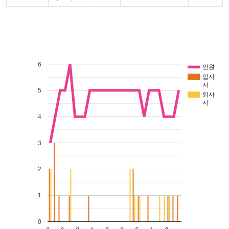
6
인원
입사
자
5
퇴사
자
4
3
2
1
0