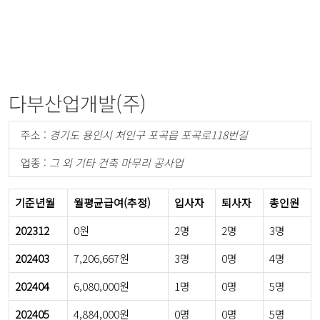
다부산업개발(주)
주소 :
경기도 용인시 처인구 포곡읍 포곡로118번길
업종 :
그 외 기타 건축 마무리 공사업
기준년월
월평균급여(추정)
입사자
퇴사자
총인원
202312
0원
2명
2명
3명
202403
7,206,667원
3명
0명
4명
202404
6,080,000원
1명
0명
5명
202405
4,884,000원
0명
0명
5명