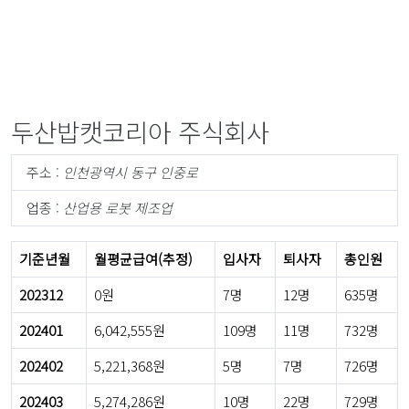
두산밥캣코리아 주식회사
주소 :
인천광역시 동구 인중로
업종 :
산업용 로봇 제조업
기준년월
월평균급여(추정)
입사자
퇴사자
총인원
202312
0원
7명
12명
635명
202401
6,042,555원
109명
11명
732명
202402
5,221,368원
5명
7명
726명
202403
5,274,286원
10명
22명
729명