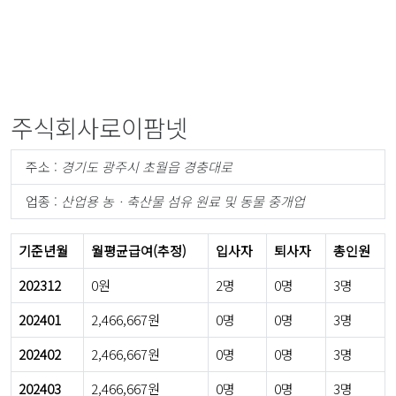
주식회사로이팜넷
주소 :
경기도 광주시 초월읍 경충대로
업종 :
산업용 농ㆍ축산물 섬유 원료 및 동물 중개업
기준년월
월평균급여(추정)
입사자
퇴사자
총인원
202312
0원
2명
0명
3명
202401
2,466,667원
0명
0명
3명
202402
2,466,667원
0명
0명
3명
202403
2,466,667원
0명
0명
3명