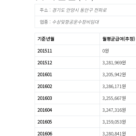
주소 :
경기도 안양시 동안구 전파로
업종 :
수상및항공운수장비임대
기준년월
월평균급여(추정)
201511
0원
201512
3,281,969원
201601
3,205,942원
201602
3,286,171원
201603
3,255,667원
201604
3,247,316원
201605
3,159,053원
201606
3,280,841원