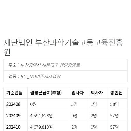
재단법인 부산과학기술고등교육진흥
원
주소 :
부산광역시 해운대구 센텀중앙로
업종 :
BIZ_NO미존재사업장
기준년월
월평균급여(추정)
입사자
퇴사자
총인원
202408
0원
5명
1명
58명
202409
4,594,628원
0명
2명
57명
202410
4,679,813원
2명
0명
57명