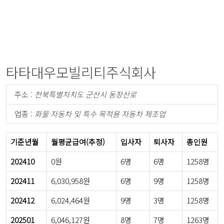
타타대우모빌리티주식회사
주소 :
전북특별자치도 군산시 동장산로
업종 :
화물 자동차 및 특수 목적용 자동차 제조업
기준년월
월평균급여(추정)
입사자
퇴사자
총인원
202410
0원
6명
6명
1258명
202411
6,030,958원
6명
9명
1258명
202412
6,024,464원
9명
3명
1258명
202501
6,046,127원
8명
7명
1263명