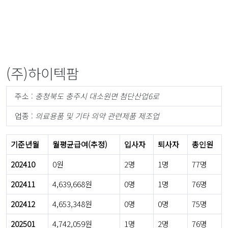
(주)하이텍팜
주소 :
충청북도 충주시 대소원면 첨단산업6로
업종 :
의료용품 및 기타 의약 관련제품 제조업
기준년월
월평균급여(추정)
입사자
퇴사자
총인원
202410
0원
2명
1명
77명
202411
4,639,668원
0명
1명
76명
202412
4,653,348원
0명
0명
75명
202501
4,742,059원
1명
2명
76명