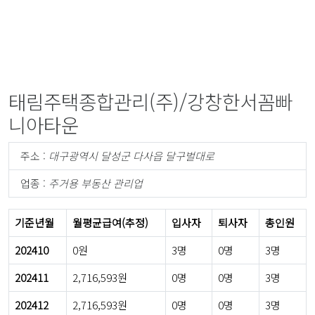
태림주택종합관리(주)/강창한서꼼빠
니아타운
주소 :
대구광역시 달성군 다사읍 달구벌대로
업종 :
주거용 부동산 관리업
기준년월
월평균급여(추정)
입사자
퇴사자
총인원
202410
0원
3명
0명
3명
202411
2,716,593원
0명
0명
3명
202412
2,716,593원
0명
0명
3명