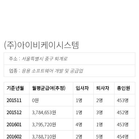
(주)아이비케이시스템
주소 :
서울특별시 중구 퇴계로
업종 :
응용 소프트웨어 개발 및 공급업
기준년월
월평균급여(추정)
입사자
퇴사자
총인원
201511
0원
1명
2명
453명
201512
3,784,653원
1명
3명
452명
201601
3,795,720원
4명
1명
453명
201602
3,788,710원
2명
5명
454명