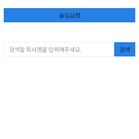
숨김요청
검색