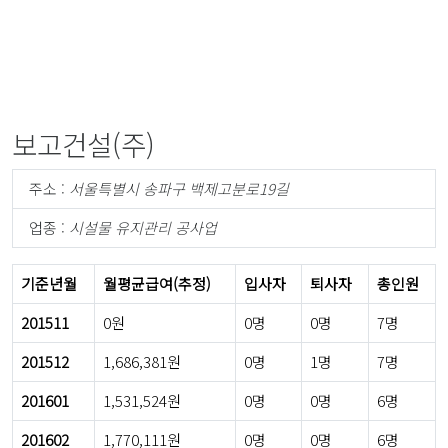
보고건설(주)
주소 :
서울특별시 송파구 백제고분로19길
업종 :
시설물 유지관리 공사업
기준년월
월평균급여(추정)
입사자
퇴사자
총인원
201511
0원
0명
0명
7명
201512
1,686,381원
0명
1명
7명
201601
1,531,524원
0명
0명
6명
201602
1,770,111원
0명
0명
6명