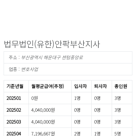
법무법인(유한)안팍부산지사
주소 :
부산광역시 해운대구 센텀중앙로
업종 :
변호사업
기준년월
월평균급여(추정)
입사자
퇴사자
총인원
202501
0원
1명
0명
3명
202502
4,040,000원
0명
0명
3명
202503
4,040,000원
0명
0명
3명
202504
7,196,667원
2명
1명
5명