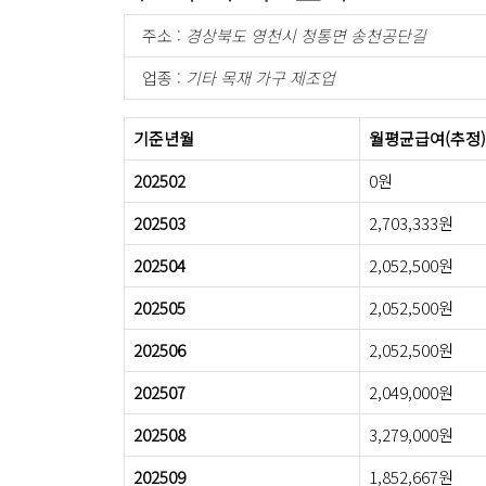
주소 :
경상북도 영천시 청통면 송천공단길
업종 :
기타 목재 가구 제조업
기준년월
월평균급여(추정)
202502
0원
202503
2,703,333원
202504
2,052,500원
202505
2,052,500원
202506
2,052,500원
202507
2,049,000원
202508
3,279,000원
202509
1,852,667원