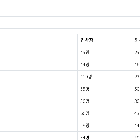
입사자
퇴
45명
2
44명
4
119명
2
55명
5
30명
3
66명
4
59명
4
54명
4