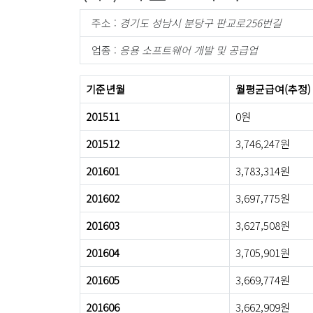
주소 :
경기도 성남시 분당구 판교로256번길
업종 :
응용 소프트웨어 개발 및 공급업
기준년월
월평균급여(추정)
201511
0원
201512
3,746,247원
201601
3,783,314원
201602
3,697,775원
201603
3,627,508원
201604
3,705,901원
201605
3,669,774원
201606
3,662,909원