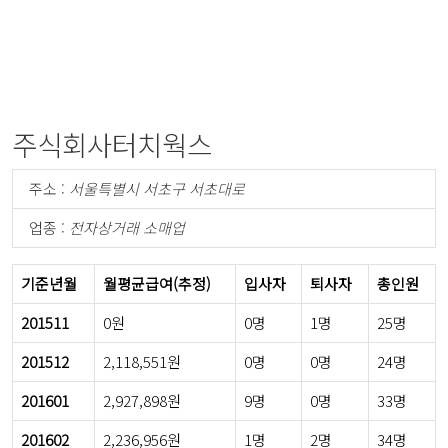
주식회사터치웍스
주소 :
서울특별시 서초구 서초대로
업종 :
전자상거래 소매업
기준년월
월평균급여(추정)
입사자
퇴사자
총인원
201511
0원
0명
1명
25명
201512
2,118,551원
0명
0명
24명
201601
2,927,898원
9명
0명
33명
201602
2,236,956원
1명
2명
34명